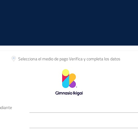
Selecciona el medio de pago
Verifica y completa los datos
udiante