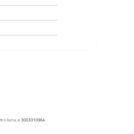
om
o llama al
3003310964