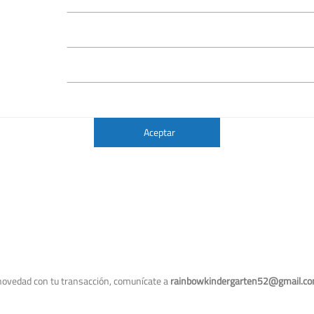
Aceptar
 novedad con tu transacción, comunícate a
rainbowkindergarten52@gmail.c