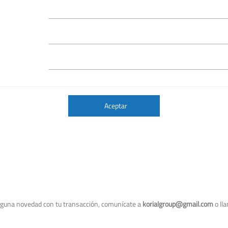
Aceptar
alguna novedad con tu transacción, comunícate a
korialgroup@gmail.com
o ll